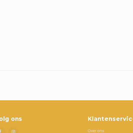
olg ons
Klantenservic
Over ons