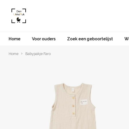
Home
Voor ouders
Zoek een geboortelijst
W
Home
Babypakje Faro