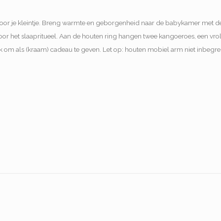
voor je kleintje. Breng warmte en geborgenheid naar de babykamer met d
voor het slaapritueel. Aan de houten ring hangen twee kangoeroes, een vrol
euk om als (kraam) cadeau te geven. Let op: houten mobiel arm niet inbegr