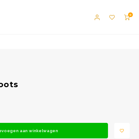
0
oots
evoegen aan winkelwagen