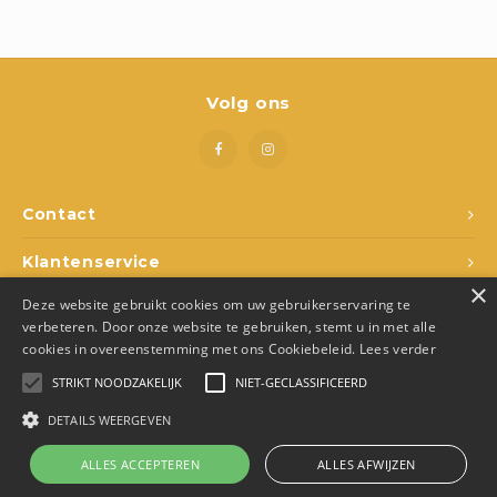
Boeken
Open-ended play
Volg ons
Bouwen
Spellen
Contact
Schleich
Klantenservice
Diddl
×
Deze website gebruikt cookies om uw gebruikerservaring te
Mijn account
verbeteren. Door onze website te gebruiken, stemt u in met alle
cookies in overeenstemming met ons Cookiebeleid.
Lees verder
STRIKT NOODZAKELIJK
NIET-GECLASSIFICEERD
DETAILS WEERGEVEN
© Copyright 2026 Den Ukkepuk - Theme by
Shopmonkey
- Made by
Juka.Retail
ALLES ACCEPTEREN
ALLES AFWIJZEN
0
Vergelijk producten
0