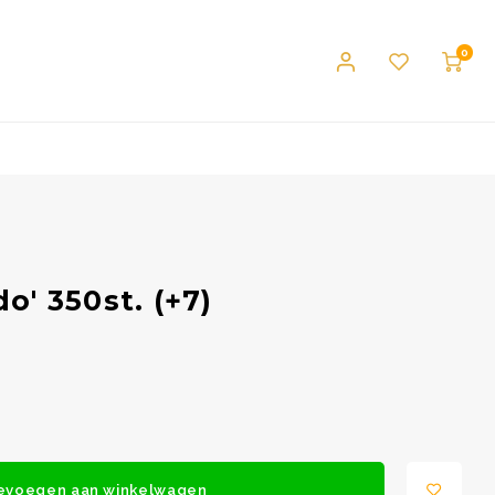
0
do' 350st. (+7)
evoegen aan winkelwagen