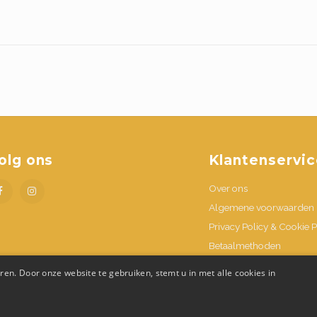
olg ons
Klantenservic
Over ons
Algemene voorwaarden
Privacy Policy & Cookie P
Betaalmethoden
Verzenden & retournere
en. Door onze website te gebruiken, stemt u in met alle cookies in
Contacteer ons
Openingsuren