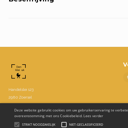
V
Handelslei 123
2980 Zoersel
BE0630.867.214
Deze website gebruikt cookies om uw gebruikerservaring te verbeter
03 302 48 58
overeenstemming met ons Cookiebeleid.
Lees verder
Info@denukkepuk.be
STRIKT NOODZAKELIJK
NIET-GECLASSIFICEERD