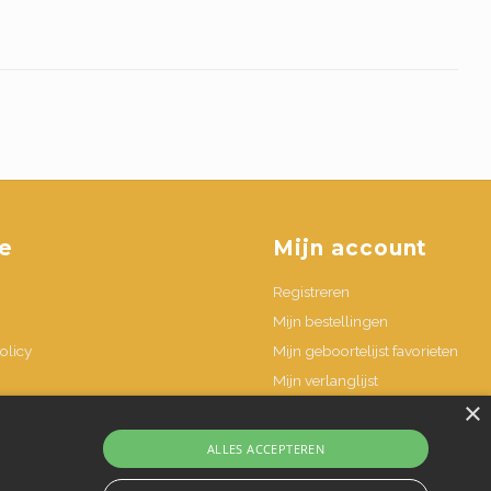
e
Mijn account
Registreren
Mijn bestellingen
olicy
Mijn geboortelijst favorieten
Mijn verlanglijst
×
n
ALLES ACCEPTEREN