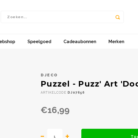
ebshop
Speelgoed
Cadeaubonnen
Merken
DJECO
Puzzel - Puzz' Art 'Do
ARTIKELCODE
DJ07656
€16,99
To