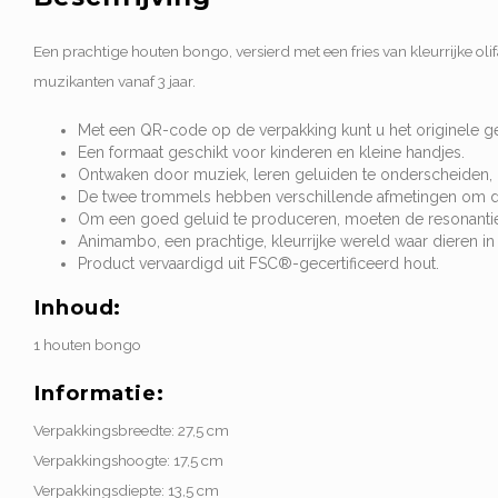
Een prachtige houten bongo, versierd met een fries van kleurrijke ol
muzikanten vanaf 3 jaar.
Met een QR-code op de verpakking kunt u het originele gel
Een formaat geschikt voor kinderen en kleine handjes.
Ontwaken door muziek, leren geluiden te onderscheiden, h
De twee trommels hebben verschillende afmetingen om de 
Om een ​​goed geluid te produceren, moeten de resonantiek
Animambo, een prachtige, kleurrijke wereld waar dieren in s
Product vervaardigd uit FSC®-gecertificeerd hout.
Inhoud:
1 houten bongo
Informatie:
Verpakkingsbreedte: 27,5 cm
Verpakkingshoogte: 17,5 cm
Verpakkingsdiepte: 13,5 cm