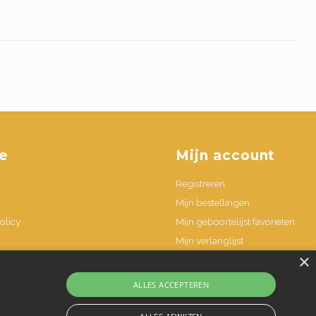
e
Mijn account
Registreren
Mijn bestellingen
olicy
Mijn geboortelijst favorieten
Mijn verlanglijst
×
n
ALLES ACCEPTEREN