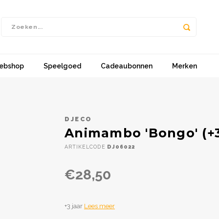
ebshop
Speelgoed
Cadeaubonnen
Merken
DJECO
Animambo 'Bongo' (+
ARTIKELCODE
DJ06022
€28,50
+3 jaar
Lees meer