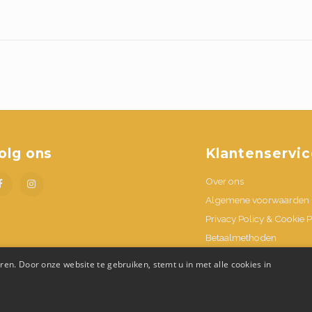
olg ons
Klantenservic
Over ons
Algemene voorwaarden
Privacy Policy & Cookie P
Betaalmethoden
Verzenden & retournere
en. Door onze website te gebruiken, stemt u in met alle cookies in
Contacteer ons
Openingsuren