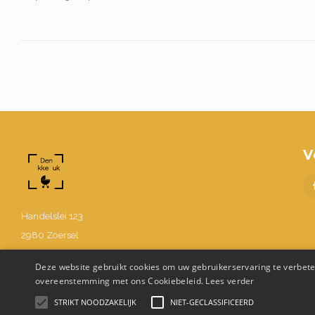
V
Handelslei 123
2980 Zoersel
BE0630.867.214
Deze website gebruikt cookies om uw gebruikerservaring te verbeter
03 302 48 58
overeenstemming met ons Cookiebeleid.
Lees verder
Info@denukkepuk.be
STRIKT NOODZAKELIJK
NIET-GECLASSIFICEERD