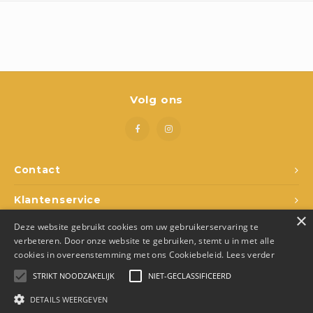
Boeken
Open-ended play
Bouwen
Volg ons
Spellen
Schleich
Contact
Diddl
Klantenservice
×
Deze website gebruikt cookies om uw gebruikerservaring te
Mijn account
verbeteren. Door onze website te gebruiken, stemt u in met alle
cookies in overeenstemming met ons Cookiebeleid.
Lees verder
STRIKT NOODZAKELIJK
NIET-GECLASSIFICEERD
DETAILS WEERGEVEN
© Copyright 2026 Den Ukkepuk - Theme by
Shopmonkey
- Made by