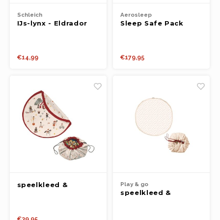
Schleich
Aerosleep
IJs-lynx - Eldrador
Sleep Safe Pack
ESSENTIAL 140*70cm
€14,99
€179,95
speelkleed &
Play & go
speelkleed &
opbergzak - circus
opbergzak - cherry
cherry
€39,95