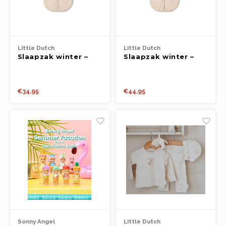
Little Dutch
Little Dutch
Slaapzak winter –
Slaapzak winter –
Beige – Maat 60 cm
Beige – Maat 90 cm –
– Newborn Naturals –
Newborn Naturals –
Little Goose
Little Goose -
€34,95
€44,95
allover print
Sonny Angel
Little Dutch