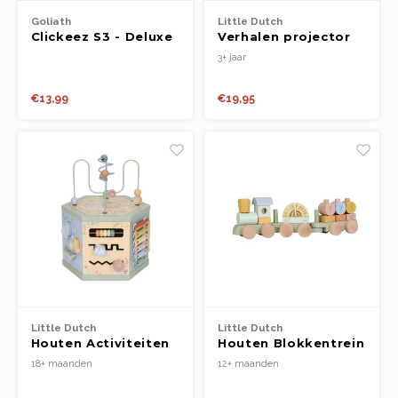
Goliath
Little Dutch
Clickeez S3 - Deluxe
Verhalen projector
Keychain
zaklamp - Safari
3+ jaar
Friends Groen
€13,99
€19,95
Little Dutch
Little Dutch
Houten Activiteiten
Houten Blokkentrein
zeshoek - Safari
- Safari Friends
18+ maanden
12+ maanden
Friends