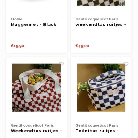
Elodie
Gentil coquelicot Paris
Muggennet - Black
weekendtas ruitjes -
Groen
€19,90
€49,00
Gentil coquelicot Paris
Gentil coquelicot Paris
Weekendtas ruitjes -
Toilettas ruitjes -
rood
blauw