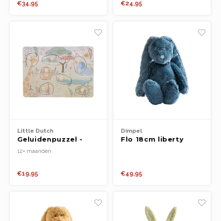
€34,95
€24,95
Little Dutch
Dimpel
Geluidenpuzzel -
Flo 18cm liberty
Safari Friends
donker blauw
12+ maanden
€19,95
€49,95