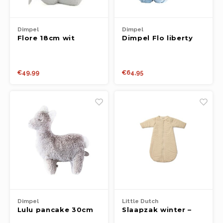
Dimpel
Dimpel
Flore 18cm wit
Dimpel Flo liberty
blauw – 25 cm
€49,99
€64,95
Dimpel
Little Dutch
Lulu pancake 30cm
Slaapzak winter –
greige
Beige – Maat 90 cm –