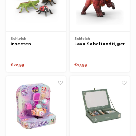
Schleich
Schleich
Insecten
Lava Sabeltandtijger
ontdekkingsset -
- Eldrador
Wild Life
€22,99
€17,99