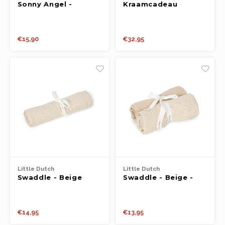
Sonny Angel -
Kraamcadeau
Summer Vacation
kleding set - Beige
Series (Sun-Kissed
62/68
Style) (1stuk)
€15,90
€32,95
Little Dutch
Little Dutch
Swaddle - Beige
Swaddle - Beige -
streepjes - 120 cm
Essentials - set van
2 - 70x70cm
€14,95
€13,95