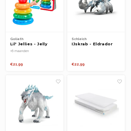
Goliath
Schleich
Lil' Jellies - Jelly
IJskrab - Eldrador
Stacker
+6 maanden
€21,99
€22,99