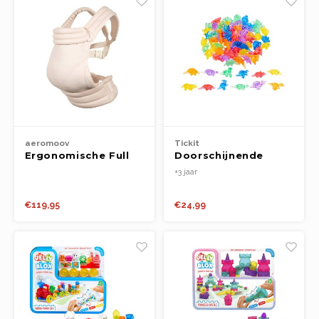
aeromoov
Tickit
Ergonomische Full
Doorschijnende
Buckle draagzak -
Gekleurde
+3 jaar
Chevron Cream
Dinosaurussen
(72st.)
€119,95
€24,99