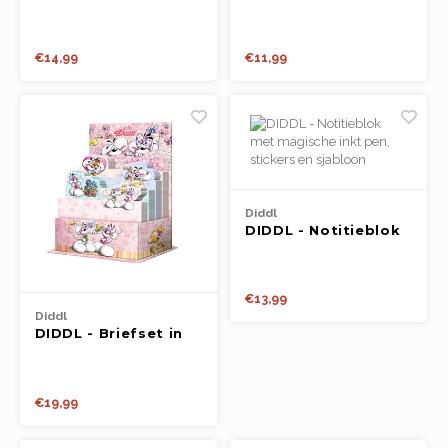
Aardbeientaart
(20cm)
€14,99
€11,99
Diddl
DIDDL - Notitieblok
met magische inkt
pen, stickers en
sjabloon
€13,99
Diddl
DIDDL - Briefset in
doos
€19,99