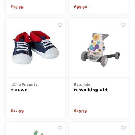
Boeken
€15,95
€99,90
Open-ended play
Bouwen
Spellen
Schleich
Diddl
Living Puppets
BoJungle
Blauwe
B-Walking Aid
sportschoentjes 65
Jumpy Grey
cm
€12,99
€79,99