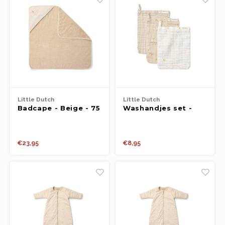
Little Dutch
Little Dutch
Badcape - Beige - 75
Washandjes set -
x 75 - Newborn
Beige - Newborn
Naturals - Baby
Naturals - Little
Bunny
Goose
€23,95
€8,95