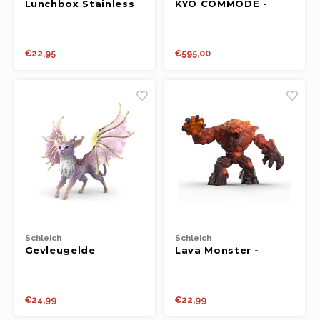
Lunchbox Stainless
KYO COMMODE -
Steel - Happy Trails,
WALNUT
Flower
€22,95
€595,00
Schleich
Schleich
Gevleugelde
Lava Monster -
kattendraak -
Eldrador
Bayala
€24,99
€22,99