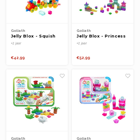
Goliath
Goliath
Jelly Blox - Squish
Jelly Blox - Princess
Train Set
Castle Set
+2 jaar
+2 jaar
€42,99
€52,99
Goliath
Goliath