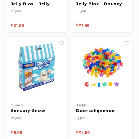
Jelly Blox - Jelly
Jelly Blox - Bouncy
Jungle
Castle
+2 jaar
+2 jaar
€31,99
€21,99
Tuban
Tickit
Sensory Snow
Doorschijnende
Kleurengalaxy
+6 jaar
+3 jaar
(108st.)
€9,99
€24,99