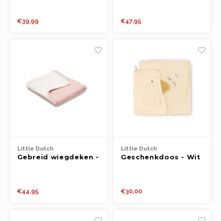
Newborn Naturals –
Little Goose
€39,99
€47,95
Little Dutch
Little Dutch
Gebreid wiegdeken -
Geschenkdoos - Wit
Fleece - Roze -
- Newborn Naturals -
Essentials
Little Goose
€44,95
€30,00