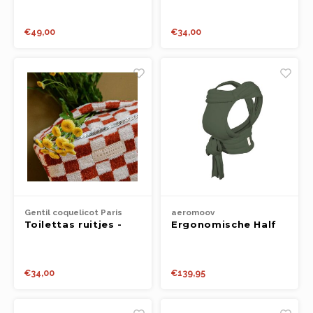
€49,00
€34,00
Gentil coquelicot Paris
aeromoov
Toilettas ruitjes -
Ergonomische Half
rood
Buckle draagzak -
Chevron Moss
€34,00
€139,95